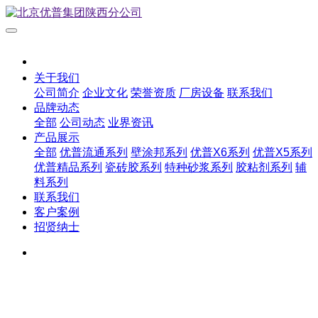
关于我们
公司简介
企业文化
荣誉资质
厂房设备
联系我们
品牌动态
全部
公司动态
业界资讯
产品展示
全部
优普流通系列
壁涂邦系列
优普X6系列
优普X5系列
优普精品系列
瓷砖胶系列
特种砂浆系列
胶粘剂系列
辅
料系列
联系我们
客户案例
招贤纳士