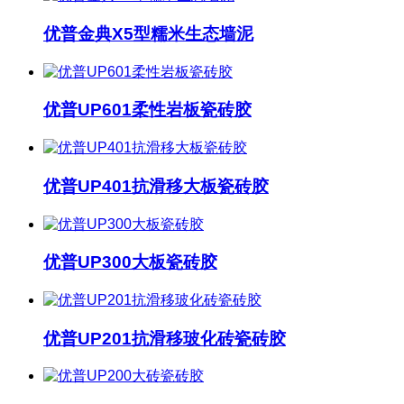
优普金典X5型糯米生态墙泥
优普UP601柔性岩板瓷砖胶
优普UP401抗滑移大板瓷砖胶
优普UP300大板瓷砖胶
优普UP201抗滑移玻化砖瓷砖胶