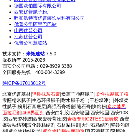
德国欧伯国际有限公司
西安优普腻子粉厂
呼和浩特市优普装饰材料有限公司
优普公司阿里巴巴站
山西优普公司
江苏优普公司
优普公司慧聪站
技术支持：
米拓建站
7.5.0
版权所有 2015-2026
西安分公司电话：029-8939 3388
全国服务热线：400-004-3399
陕ICP备17013012号
北京优普基材|
轻质抹灰石膏
|负离子净醛腻子|
柔性抗裂腻子粉
|
零醛糯米腻子|生态环保腻子|耐水腻子粉（干粉墙漆）|外墙柔
性腻子|粉刷石膏底层|高强石膏粉|嵌缝石膏|快粘粉|
多功能界
面拉毛剂
|
468界面剂
|西安白乳胶|西安墙固|西安地固|西安108
胶|西安瓷砖胶|西安瓷砖背涂胶|
岩板专用C2TES1瓷砖胶
|西安
瓷砖粘结剂|玻化砖粘结剂|石材粘结剂|大理石粘结剂|瓷砖勾缝
剂|聚合物粘结砂浆|
聚合物抗裂抹面砂浆
|真石漆腻子|深槽砂