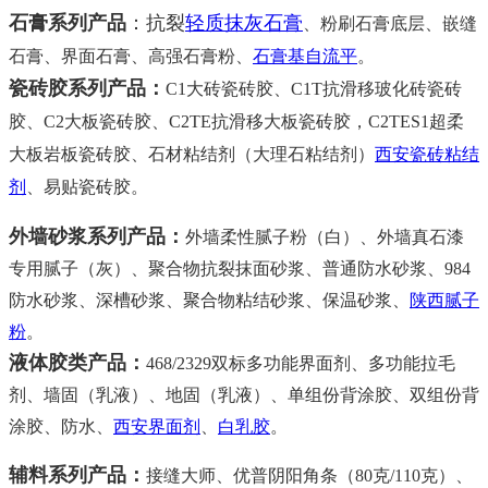
石膏系列产品
：抗裂
轻质抹灰石膏
、
粉刷石膏底层、嵌缝
石膏、界面石膏、高强石膏粉、
石膏基自流平
。
瓷砖胶系列产品
：
C1大砖瓷砖胶、
C1T抗滑移玻化砖瓷砖
胶、C2大板瓷砖胶、C2TE抗滑移大板瓷砖胶，C2TES1超柔
大板岩板瓷砖胶、
石材粘结剂（大理石粘结剂）
西安瓷砖粘结
剂
、易贴
瓷砖胶
。
外墙砂浆系列产品
：
外墙柔性腻子粉（白）、外墙真石漆
专用腻子（灰）、
聚合物抗裂抹面砂浆、普通防水砂浆、984
防水砂浆、深槽砂浆、
聚合物粘结砂浆、
保温砂浆、
陕西腻子
粉
。
液体胶类产品：
468/2329双标多功能界面剂、多功
能拉毛
剂、
墙固（乳液）、地固（乳液）、单组份背涂胶、双组份背
涂胶、防水、
西安界面剂
、
白乳胶
。
辅料系列产品：
接缝大师、
优普阴阳角条（80克/110克）、