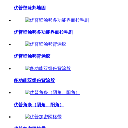
优普壁涂邦地固
优普壁涂邦多功能界面拉毛剂
优普壁涂邦背涂胶
多功能双组份背涂胶
优普角条（阴角、阳角）