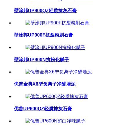
壁涂邦UP900QZ轻质抹灰石膏
壁涂邦UP900F抗裂粉刷石膏
壁涂邦UP900N抗粉化腻子
优普金典X6型负离子净醛墙泥
优普UP600QZ轻质抹灰石膏