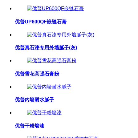
优普UP600QF嵌缝石膏
优普真石漆专用外墙腻子(灰)
优普雪花高强石膏粉
优普内墙耐水腻子
优普干粉墙漆