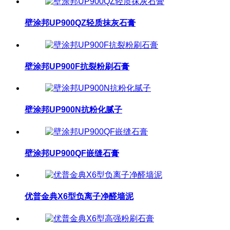
壁涂邦UP900QZ轻质抹灰石膏
壁涂邦UP900F抗裂粉刷石膏
壁涂邦UP900N抗粉化腻子
壁涂邦UP900QF嵌缝石膏
优普金典X6型负离子净醛墙泥