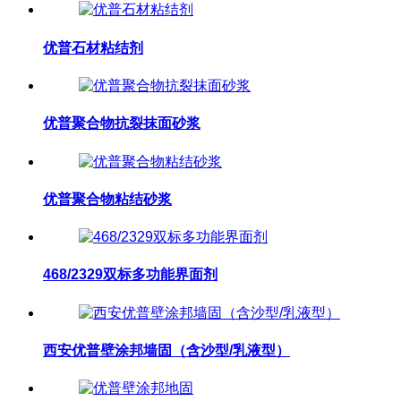
优普石材粘结剂
优普聚合物抗裂抹面砂浆
优普聚合物粘结砂浆
468/2329双标多功能界面剂
西安优普壁涂邦墙固（含沙型/乳液型）