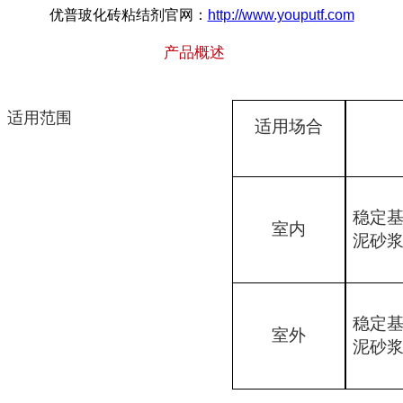
优普玻化砖粘结剂官网：
http://www.youputf.com
产品概述
适用范围
适用场合
稳定
室内
泥砂
稳定
室外
泥砂