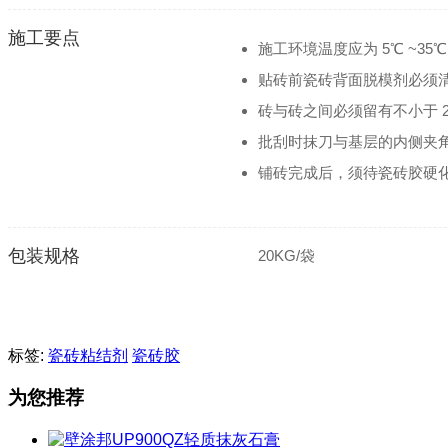
施工要点
施工环境温度应为 5℃ ~
贴砖前瓷砖背面脱模剂必须
砖与砖之间必须留有不小于 2
批刮时抹刀与基层的内侧夹角宜
铺砖完成后，须待瓷砖胶硬
包装规格
20KG/袋
标签:
瓷砖粘结剂
瓷砖胶
为您推荐