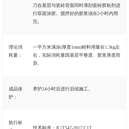
刀在基层与瓷砖背面同时薄刮瓷砖胶粘剂进
行双面涂胶。搅拌好的胶浆须在2小时内用
完。
理论消
一平方米满涂(厚度1mm)粉料用量在1.3kg左
耗量：
右，实际消耗量因基层平整度、胶浆厚度而
异。
成品保
养护24小时后进行后续施工。
护：
执行标
技术标准：JC/T547-2017 C1T