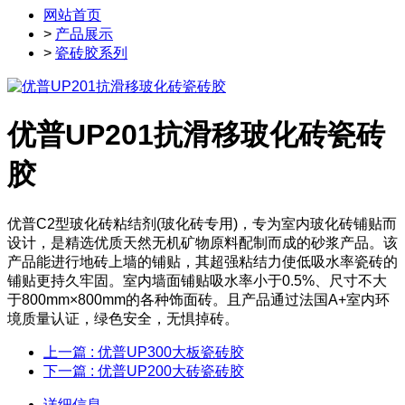
网站首页
>
产品展示
>
瓷砖胶系列
优普UP201抗滑移玻化砖瓷砖
胶
优普C2型玻化砖粘结剂(玻化砖专用)，专为室内玻化砖铺贴而
设计，是精选优质天然无机矿物原料配制而成的砂浆产品。该
产品能进行地砖上墙的铺贴，其超强粘结力使低吸水率瓷砖的
铺贴更持久牢固。室内墙面铺贴吸水率小于0.5%、尺寸不大
于800mm×800mm的各种饰面砖。且产品通过法国A+室内环
境质量认证，绿色安全，无惧掉砖。
上一篇
: 优普UP300大板瓷砖胶
下一篇
: 优普UP200大砖瓷砖胶
详细信息