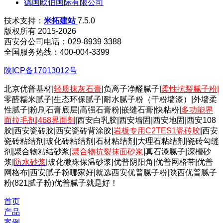
德国欧伯国际有限公司
技术支持：
米拓建站
7.5.0
版权所有 2015-2026
西安分公司电话：029-8939 3388
全国服务热线：400-004-3399
陕ICP备17013012号
北京优普基材|
轻质抹灰石膏
|负离子净醛腻子|
柔性抗裂腻子粉
|
零醛糯米腻子|生态环保腻子|耐水腻子粉（干粉墙漆）|外墙柔
性腻子|粉刷石膏底层|高强石膏粉|嵌缝石膏|快粘粉|
多功能界
面拉毛剂
|
468界面剂
|西安白乳胶|西安墙固|西安地固|西安108
胶|西安瓷砖胶|西安瓷砖背涂胶|
岩板专用C2TES1瓷砖胶
|西安
瓷砖粘结剂|玻化砖粘结剂|石材粘结剂|大理石粘结剂|瓷砖勾缝
剂|聚合物粘结砂浆|
聚合物抗裂抹面砂浆
|真石漆腻子|深槽砂
浆|
防水砂浆
|玻化微珠保温砂浆|优普阴阳角|优普网格带|优普
网格布|西安腻子粉哪家好|就选西安优普腻子粉|陕西优普腻子
粉(821腻子粉)优普腻子就是好！
首页
产品
案例