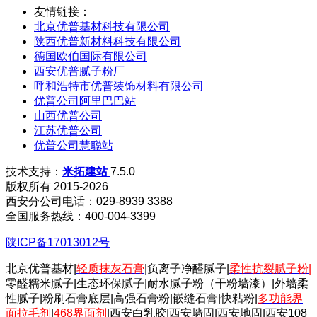
友情链接：
北京优普基材科技有限公司
陕西优普新材料科技有限公司
德国欧伯国际有限公司
西安优普腻子粉厂
呼和浩特市优普装饰材料有限公司
优普公司阿里巴巴站
山西优普公司
江苏优普公司
优普公司慧聪站
技术支持：
米拓建站
7.5.0
版权所有 2015-2026
西安分公司电话：029-8939 3388
全国服务热线：400-004-3399
陕ICP备17013012号
北京优普基材|
轻质抹灰石膏
|负离子净醛腻子|
柔性抗裂腻子粉
|
零醛糯米腻子|生态环保腻子|耐水腻子粉（干粉墙漆）|外墙柔
性腻子|粉刷石膏底层|高强石膏粉|嵌缝石膏|快粘粉|
多功能界
面拉毛剂
|
468界面剂
|西安白乳胶|西安墙固|西安地固|西安108