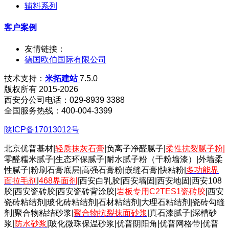
辅料系列
客户案例
友情链接：
德国欧伯国际有限公司
技术支持：
米拓建站
7.5.0
版权所有 2015-2026
西安分公司电话：029-8939 3388
全国服务热线：400-004-3399
陕ICP备17013012号
北京优普基材|
轻质抹灰石膏
|负离子净醛腻子|
柔性抗裂腻子粉
|
零醛糯米腻子|生态环保腻子|耐水腻子粉（干粉墙漆）|外墙柔
性腻子|粉刷石膏底层|高强石膏粉|嵌缝石膏|快粘粉|
多功能界
面拉毛剂
|
468界面剂
|西安白乳胶|西安墙固|西安地固|西安108
胶|西安瓷砖胶|西安瓷砖背涂胶|
岩板专用C2TES1瓷砖胶
|西安
瓷砖粘结剂|玻化砖粘结剂|石材粘结剂|大理石粘结剂|瓷砖勾缝
剂|聚合物粘结砂浆|
聚合物抗裂抹面砂浆
|真石漆腻子|深槽砂
浆|
防水砂浆
|玻化微珠保温砂浆|优普阴阳角|优普网格带|优普