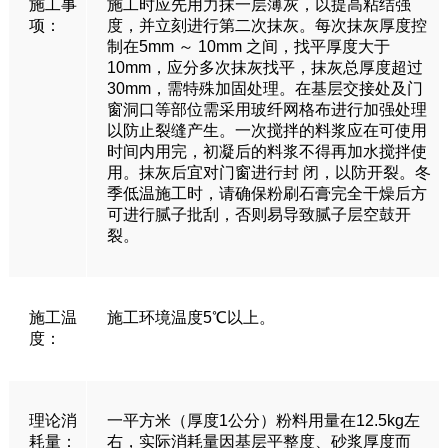
施工事
施工时应先用力抹一层薄灰，以提高粘结强
项：
度，并立刻进行第二次抹灰。每次抹灰厚度控
制在5mm ～ 10mm 之间，找平厚度大于
10mm，应分多次抹灰找平，抹灰总厚度超过
30mm，需特殊加固处理。在基层交接处及门
窗洞口等部位需采用玻纤网格布进行加强处理
以防止裂缝产生。一次搅拌的料浆应在可使用
时间内用完，初凝后的料浆不得再加水搅拌使
用。抹灰后宜对门窗进行封 闭，以防开裂。冬
季低温施工时，请确保粉刷石膏完全干燥后方
可进行腻子批刮，否则易导致腻子层空鼓开
裂。
施工温
施工环境温度5℃以上。
度：
理论消
一平方米（厚度1公分）粉料用量在12.5kg左
耗量：
右，实际消耗量因基层平整度、砂浆厚度而