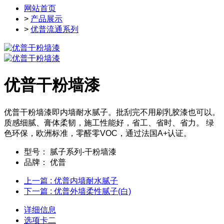
网站首页
>
产品展示
>
优普流通系列
优普干粉墙漆
优普干粉墙漆即内墙耐水腻子。批刮完不用刷乳胶漆也可以。
质感细腻、膏体柔韧，施工性能好，省工、省时、省力。 绿
色环保，欧洲标准，零醛零VOC，通过法国A+认证。
型号：
腻子系列-干粉墙漆
品牌：
优普
上一篇
: 优普内墙耐水腻子
下一篇
: 优普外墙柔性腻子(白)
详细信息
选项卡二