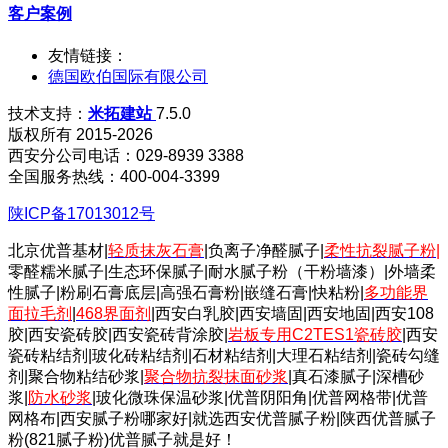
客户案例
友情链接：
德国欧伯国际有限公司
技术支持：
米拓建站
7.5.0
版权所有 2015-2026
西安分公司电话：029-8939 3388
全国服务热线：400-004-3399
陕ICP备17013012号
北京优普基材|
轻质抹灰石膏
|负离子净醛腻子|
柔性抗裂腻子粉
|
零醛糯米腻子|生态环保腻子|耐水腻子粉（干粉墙漆）|外墙柔
性腻子|粉刷石膏底层|高强石膏粉|嵌缝石膏|快粘粉|
多功能界
面拉毛剂
|
468界面剂
|西安白乳胶|西安墙固|西安地固|西安108
胶|西安瓷砖胶|西安瓷砖背涂胶|
岩板专用C2TES1瓷砖胶
|西安
瓷砖粘结剂|玻化砖粘结剂|石材粘结剂|大理石粘结剂|瓷砖勾缝
剂|聚合物粘结砂浆|
聚合物抗裂抹面砂浆
|真石漆腻子|深槽砂
浆|
防水砂浆
|玻化微珠保温砂浆|优普阴阳角|优普网格带|优普
网格布|西安腻子粉哪家好|就选西安优普腻子粉|陕西优普腻子
粉(821腻子粉)优普腻子就是好！