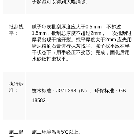
子起泡可以得到大幅消除。
批刮找
腻子每次批刮厚度应大于0.5 mm，不超过
平：
1.5mm，批刮总厚度不超过2mm， 一次批刮过
厚易出现干缩开裂。找平厚度大于2mm 应先用
墙尼粉刷石膏进行抹灰找平。腻子找平应在半
干状态下（用手轻压不变形）完成，固化后用
水砂纸打磨找平。
执行标
准：
技术标准：JG/T 298（N）。环保标准：GB
18582；
施工温
施工环境温度5℃以上。