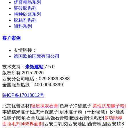
优普精品系列
瓷砖胶系列
特种砂浆系列
胶粘剂系列
辅料系列
客户案例
友情链接：
德国欧伯国际有限公司
技术支持：
米拓建站
7.5.0
版权所有 2015-2026
西安分公司电话：029-8939 3388
全国服务热线：400-004-3399
陕ICP备17013012号
北京优普基材|
轻质抹灰石膏
|负离子净醛腻子|
柔性抗裂腻子粉
|
零醛糯米腻子|生态环保腻子|耐水腻子粉（干粉墙漆）|外墙柔
性腻子|粉刷石膏底层|高强石膏粉|嵌缝石膏|快粘粉|
多功能界
面拉毛剂
|
468界面剂
|西安白乳胶|西安墙固|西安地固|西安108