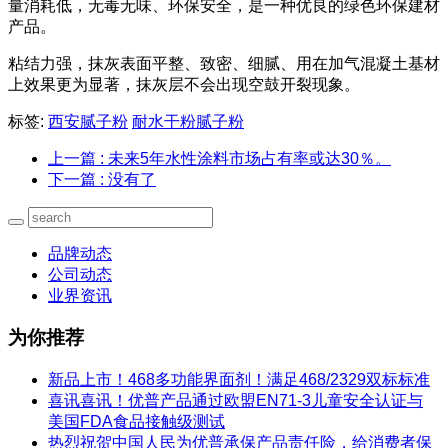
量消耗低，无毒无味、环保安全，是一种优良的绿色环保建材
产品。
粘结力强，抹灰表面平整、致密、细腻、用在加气混凝土基材
上效果更为显著，抹灰层不会出现空鼓开裂现象。
标签:
西安腻子粉
耐水干粉腻子粉
上一篇
: 未来5年水性涂料市场占有率或达30％。
下一篇
: 没有了
品牌动态
公司动态
业界资讯
为你推荐
新品上市！468多功能界面剂！满足468/2329双标标准
喜讯喜讯！优普产品通过欧盟EN71-3儿童安全认证与
美国FDA食品接触级测试
热烈祝贺中国人民为优普承保产品责任险，给消费者保