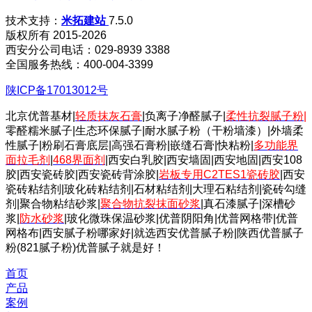
技术支持：
米拓建站
7.5.0
版权所有 2015-2026
西安分公司电话：029-8939 3388
全国服务热线：400-004-3399
陕ICP备17013012号
北京优普基材|
轻质抹灰石膏
|负离子净醛腻子|
柔性抗裂腻子粉
|
零醛糯米腻子|生态环保腻子|耐水腻子粉（干粉墙漆）|外墙柔
性腻子|粉刷石膏底层|高强石膏粉|嵌缝石膏|快粘粉|
多功能界
面拉毛剂
|
468界面剂
|西安白乳胶|西安墙固|西安地固|西安108
胶|西安瓷砖胶|西安瓷砖背涂胶|
岩板专用C2TES1瓷砖胶
|西安
瓷砖粘结剂|玻化砖粘结剂|石材粘结剂|大理石粘结剂|瓷砖勾缝
剂|聚合物粘结砂浆|
聚合物抗裂抹面砂浆
|真石漆腻子|深槽砂
浆|
防水砂浆
|玻化微珠保温砂浆|优普阴阳角|优普网格带|优普
网格布|西安腻子粉哪家好|就选西安优普腻子粉|陕西优普腻子
粉(821腻子粉)优普腻子就是好！
首页
产品
案例