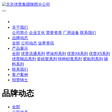
关于我们
公司简介
企业文化
荣誉资质
厂房设备
联系我们
品牌动态
全部
公司动态
业界资讯
产品展示
全部
优普流通系列
壁涂邦系列
优普X6系列
优普X5系列
优普精品系列
瓷砖胶系列
特种砂浆系列
胶粘剂系列
辅
料系列
联系我们
客户案例
招贤纳士
品牌动态
全部