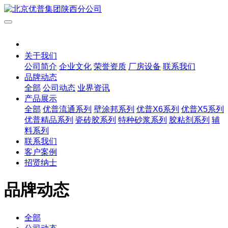
关于我们
公司简介
企业文化
荣誉资质
厂房设备
联系我们
品牌动态
全部
公司动态
业界资讯
产品展示
全部
优普流通系列
壁涂邦系列
优普X6系列
优普X5系列
优普精品系列
瓷砖胶系列
特种砂浆系列
胶粘剂系列
辅
料系列
联系我们
客户案例
招贤纳士
品牌动态
全部