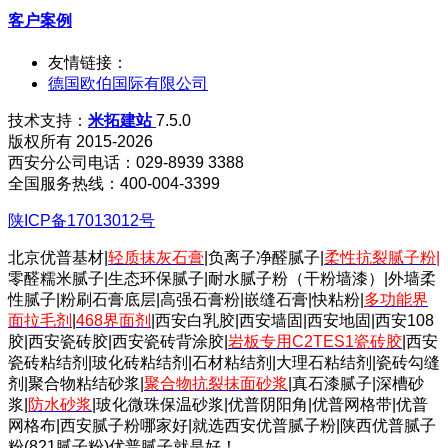
客户案例
友情链接：
德国欧伯国际有限公司
技术支持：
米拓建站
7.5.0
版权所有 2015-2026
西安分公司电话：029-8939 3388
全国服务热线：400-004-3399
陕ICP备17013012号
北京优普基材|
轻质抹灰石膏
|负离子净醛腻子|
柔性抗裂腻子粉
|
零醛糯米腻子|生态环保腻子|耐水腻子粉（干粉墙漆）|外墙柔
性腻子|粉刷石膏底层|高强石膏粉|嵌缝石膏|快粘粉|
多功能界
面拉毛剂
|
468界面剂
|西安白乳胶|西安墙固|西安地固|西安108
胶|西安瓷砖胶|西安瓷砖背涂胶|
岩板专用C2TES1瓷砖胶
|西安
瓷砖粘结剂|玻化砖粘结剂|石材粘结剂|大理石粘结剂|瓷砖勾缝
剂|聚合物粘结砂浆|
聚合物抗裂抹面砂浆
|真石漆腻子|深槽砂
浆|
防水砂浆
|玻化微珠保温砂浆|优普阴阳角|优普网格带|优普
网格布|西安腻子粉哪家好|就选西安优普腻子粉|陕西优普腻子
粉(821腻子粉)优普腻子就是好！