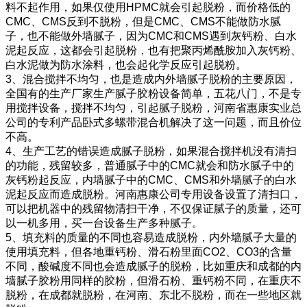
料不起作用，如果仅使用HPMC就会引起脱粉，而价格低的
CMC、CMS反到不脱粉，但是CMC、CMS不能做防水腻
子，也不能做外墙腻子，因为CMC和CMS遇到灰钙粉、白水
泥起反应，这都会引起脱粉，也有把聚丙烯酰胺加入灰钙粉、
白水泥做为防水涂料，也会起化学反应引起脱粉。
3、混合搅拌不均匀，也是造成内外墙腻子脱粉的主要原因，
全国有的生产厂家生产腻子胶粉设备简单，五花八门，不是专
用搅拌设备，搅拌不均匀，引起腻子脱粉，河南省惠康实业总
公司的专利产品卧式多螺带混合机解决了这一问题，而且价位
不高。
4、生产工艺的错误造成腻子脱粉，如果混合搅拌机没有清扫
的功能，残留较多，普通腻子中的CMC就会和防水腻子中的
灰钙粉起反应，内墙腻子中的CMC、CMS和外墙腻子的白水
泥起反应而造成脱粉。河南惠康公司专用设备设置了清扫口，
可以把机器中的残留物清扫干净，不仅保证腻子的质量，还可
以一机多用，买一台设备生产多种腻子。
5、填充料的质量的不同也容易造成脱粉，内外墙腻子大量的
使用填充料，但各地重钙粉、滑石粉里面CO2、CO3的含量
不同，酸碱度不同也会造成腻子的脱粉，比如重庆和成都的内
墙腻子胶粉用同样的胶粉，但滑石粉、重钙粉不同，在重庆不
脱粉，在成都就脱粉，在河南、东北不脱粉，而在一些地区就