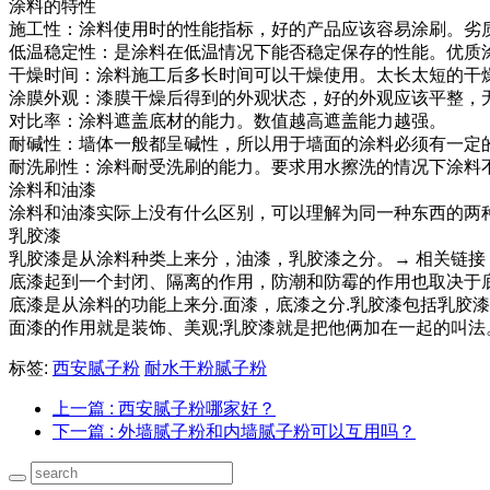
涂料的特性
施工性：涂料使用时的性能指标，好的产品应该容易涂刷。劣
低温稳定性：是涂料在低温情况下能否稳定保存的性能。优质
干燥时间：涂料施工后多长时间可以干燥使用。太长太短的干
涂膜外观：漆膜干燥后得到的外观状态，好的外观应该平整，
对比率：涂料遮盖底材的能力。数值越高遮盖能力越强。
耐碱性：墙体一般都呈碱性，所以用于墙面的涂料必须有一定
耐洗刷性：涂料耐受洗刷的能力。要求用水擦洗的情况下涂料
涂料和油漆
涂料和油漆实际上没有什么区别，可以理解为同一种东西的两
乳胶漆
乳胶漆是从涂料种类上来分，油漆，乳胶漆之分。→ 相关链接
底漆起到一个封闭、隔离的作用，防潮和防霉的作用也取决于
底漆是从涂料的功能上来分.面漆，底漆之分.乳胶漆包括乳胶
面漆的作用就是装饰、美观;乳胶漆就是把他俩加在一起的叫法
标签:
西安腻子粉
耐水干粉腻子粉
上一篇
: 西安腻子粉哪家好？
下一篇
: 外墙腻子粉和内墙腻子粉可以互用吗？