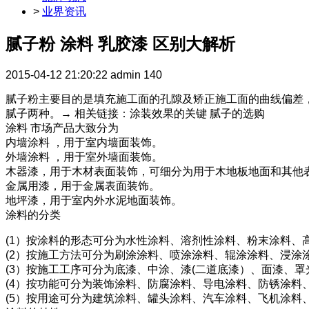
>
业界资讯
腻子粉 涂料 乳胶漆 区别大解析
2015-04-12 21:20:22
admin
140
腻子粉主要目的是填充施工面的孔隙及矫正施工面的曲线偏差
腻子两种。→ 相关链接：涂装效果的关键 腻子的选购
涂料 市场产品大致分为
内墙涂料 ，用于室内墙面装饰。
外墙涂料 ，用于室外墙面装饰。
木器漆，用于木材表面装饰，可细分为用于木地板地面和其他
金属用漆，用于金属表面装饰。
地坪漆，用于室内外水泥地面装饰。
涂料的分类
(1）按涂料的形态可分为水性涂料、溶剂性涂料、粉末涂料、
(2）按施工方法可分为刷涂涂料、喷涂涂料、辊涂涂料、浸涂
(3）按施工工序可分为底漆、中涂、漆(二道底漆）、面漆、罩
(4）按功能可分为装饰涂料、防腐涂料、导电涂料、防锈涂料
(5）按用途可分为建筑涂料、罐头涂料、汽车涂料、飞机涂料