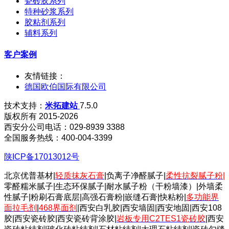
瓷砖胶系列
特种砂浆系列
胶粘剂系列
辅料系列
客户案例
友情链接：
德国欧伯国际有限公司
技术支持：
米拓建站
7.5.0
版权所有 2015-2026
西安分公司电话：029-8939 3388
全国服务热线：400-004-3399
陕ICP备17013012号
北京优普基材|
轻质抹灰石膏
|负离子净醛腻子|
柔性抗裂腻子粉
|
零醛糯米腻子|生态环保腻子|耐水腻子粉（干粉墙漆）|外墙柔
性腻子|粉刷石膏底层|高强石膏粉|嵌缝石膏|快粘粉|
多功能界
面拉毛剂
|
468界面剂
|西安白乳胶|西安墙固|西安地固|西安108
胶|西安瓷砖胶|西安瓷砖背涂胶|
岩板专用C2TES1瓷砖胶
|西安