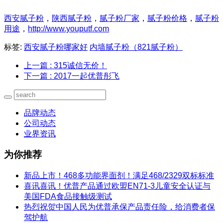
西安腻子粉
，
陕西腻子粉
，
腻子粉厂家
，
腻子粉价格
，
腻子粉
用途
，
http://www.youputf.com
标签:
西安腻子粉哪家好
内墙腻子粉（821腻子粉）
上一篇
: 315诚信无价！
下一篇
: 2017一起优普彤飞
品牌动态
公司动态
业界资讯
为你推荐
新品上市！468多功能界面剂！满足468/2329双标标准
喜讯喜讯！优普产品通过欧盟EN71-3儿童安全认证与
美国FDA食品接触级测试
热烈祝贺中国人民为优普承保产品责任险，给消费者保
驾护航