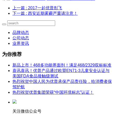
上一篇
: 2017一起优普彤飞
下一篇
: 西安近期雾霾严重请注意！
品牌动态
公司动态
业界资讯
为你推荐
新品上市！468多功能界面剂！满足468/2329双标标准
喜讯喜讯！优普产品通过欧盟EN71-3儿童安全认证与
美国FDA食品接触级测试
热烈祝贺中国人民为优普承保产品责任险，给消费者保
驾护航
热烈祝贺优普集团荣获“中国环境标志”认证！
关注微信公众号