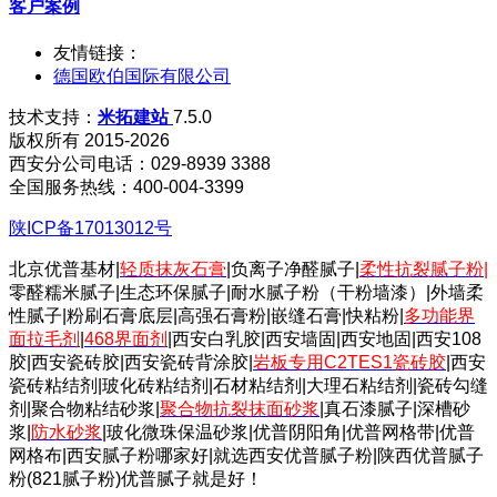
客户案例
友情链接：
德国欧伯国际有限公司
技术支持：
米拓建站
7.5.0
版权所有 2015-2026
西安分公司电话：029-8939 3388
全国服务热线：400-004-3399
陕ICP备17013012号
北京优普基材|
轻质抹灰石膏
|负离子净醛腻子|
柔性抗裂腻子粉
|
零醛糯米腻子|生态环保腻子|耐水腻子粉（干粉墙漆）|外墙柔
性腻子|粉刷石膏底层|高强石膏粉|嵌缝石膏|快粘粉|
多功能界
面拉毛剂
|
468界面剂
|西安白乳胶|西安墙固|西安地固|西安108
胶|西安瓷砖胶|西安瓷砖背涂胶|
岩板专用C2TES1瓷砖胶
|西安
瓷砖粘结剂|玻化砖粘结剂|石材粘结剂|大理石粘结剂|瓷砖勾缝
剂|聚合物粘结砂浆|
聚合物抗裂抹面砂浆
|真石漆腻子|深槽砂
浆|
防水砂浆
|玻化微珠保温砂浆|优普阴阳角|优普网格带|优普
网格布|西安腻子粉哪家好|就选西安优普腻子粉|陕西优普腻子
粉(821腻子粉)优普腻子就是好！