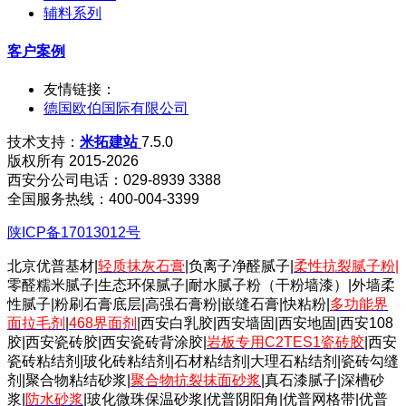
辅料系列
客户案例
友情链接：
德国欧伯国际有限公司
技术支持：
米拓建站
7.5.0
版权所有 2015-2026
西安分公司电话：029-8939 3388
全国服务热线：400-004-3399
陕ICP备17013012号
北京优普基材|
轻质抹灰石膏
|负离子净醛腻子|
柔性抗裂腻子粉
|
零醛糯米腻子|生态环保腻子|耐水腻子粉（干粉墙漆）|外墙柔
性腻子|粉刷石膏底层|高强石膏粉|嵌缝石膏|快粘粉|
多功能界
面拉毛剂
|
468界面剂
|西安白乳胶|西安墙固|西安地固|西安108
胶|西安瓷砖胶|西安瓷砖背涂胶|
岩板专用C2TES1瓷砖胶
|西安
瓷砖粘结剂|玻化砖粘结剂|石材粘结剂|大理石粘结剂|瓷砖勾缝
剂|聚合物粘结砂浆|
聚合物抗裂抹面砂浆
|真石漆腻子|深槽砂
浆|
防水砂浆
|玻化微珠保温砂浆|优普阴阳角|优普网格带|优普