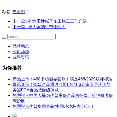
标签:
界面剂
上一篇
: 外墙柔性腻子施工施工工艺介绍
下一篇
: 祝大家端午节愉快！
品牌动态
公司动态
业界资讯
为你推荐
新品上市！468多功能界面剂！满足468/2329双标标准
喜讯喜讯！优普产品通过欧盟EN71-3儿童安全认证与
美国FDA食品接触级测试
热烈祝贺中国人民为优普承保产品责任险，给消费者保
驾护航
热烈祝贺优普集团荣获“中国环境标志”认证！