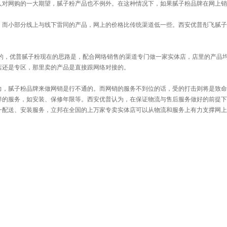
网购的一大期望，腻子粉产品也不例外。在这种情况下，如果腻子粉品牌在网上销
小部分线上与线下雷同的产品，网上的价格比传统渠道低一些。西安优普彤飞腻子
行的，优普腻子粉现在的思路是，配合网络销售的渠道专门做一家实体店，店里的产品
店还是专区，那里卖的产品是直接跟网络对接的。
腻子粉品牌来做网销是行不通的。而网销的服务不到位的话，受的打击则将是致命
样的服务，如安装、保修年限等。西安优普认为，在保证物流与售后服务做好的前提下
一配送、安装服务，立邦在全国的上万家专卖实体店可以从物流和服务上有力支撑网上