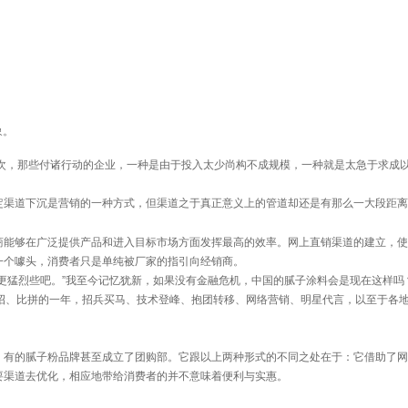
象。
，那些付诸行动的企业，一种是由于投入太少尚构不成规模，一种就是太急于求成以致
渠道下沉是营销的一种方式，但渠道之于真正意义上的管道却还是有那么一大段距离
商能够在广泛提供产品和进入目标市场方面发挥最高的效率。网上直销渠道的建立，使
一个噱头，消费者只是单纯被厂家的指引向经销商。
猛烈些吧。”我至今记忆犹新，如果没有金融危机，中国的腻子涂料会是现在这样吗
出招、比拼的一年，招兵买马、技术登峰、抱团转移、网络营销、明星代言，以至于各
的腻子粉品牌甚至成立了团购部。它跟以上两种形式的不同之处在于：它借助了网
要渠道去优化，相应地带给消费者的并不意味着便利与实惠。