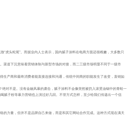
“虎头蛇尾”。而据业内人士表示，国内腻子涂料在电商方面还很稚嫩，大多数只
。渠道下沉意味着营销体制与新型市场的对接，而二三级市场明显不同于一级市
得生产商和最终消费者能直接连接和沟通，传统中间商的职能发生了改变，直销如
？绝对不是。没有金融风暴的袭击，腻子涂料不会像突然被扔入滚烫油锅中的青蛙一
地喝腻子粉等暴力营销也上演过好几回。不管方式怎样，至少给我们传递出一个信
络的力量，但并不是品牌自己来做，而是和其它网站合作完成。这种方式现在满天