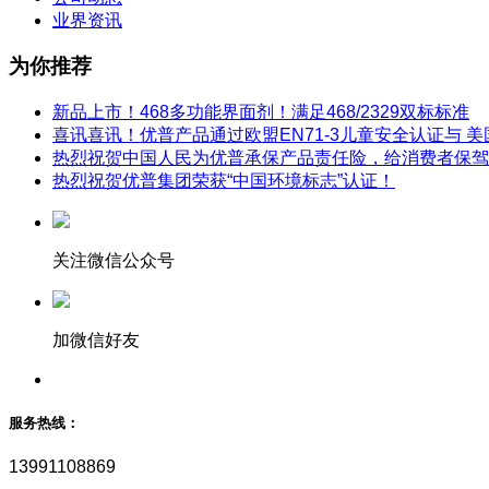
业界资讯
为你推荐
新品上市！468多功能界面剂！满足468/2329双标标准
喜讯喜讯！优普产品通过欧盟EN71-3儿童安全认证与 美
热烈祝贺中国人民为优普承保产品责任险，给消费者保驾
热烈祝贺优普集团荣获“中国环境标志”认证！
关注微信公众号
加微信好友
服务热线：
13991108869