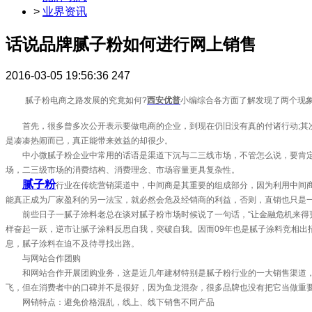
>
业界资讯
话说品牌腻子粉如何进行网上销售
2016-03-05 19:56:36
247
腻子粉电商之路发展的究竟如何?
西安优普
小编综合各方面了解发现了两个现
首先，很多曾多次公开表示要做电商的企业，到现在仍旧没有真的付诸行动;其次
是凑凑热闹而已，真正能带来效益的却很少。
中小微腻子粉企业中常用的话语是渠道下沉与二三线市场，不管怎么说，要肯定
场，二三级市场的消费结构、消费理念、市场容量更具复杂性。
腻子粉
行业在传统营销渠道中，中间商是其重要的组成部分，因为利用中间
能真正成为厂家盈利的另一法宝，就必然会危及经销商的利益，否则，直销也只是
前些日子一腻子涂料老总在谈对腻子粉市场时候说了一句话，“让金融危机来得更
样奋起一跃，逆市让腻子涂料反思自我，突破自我。因而09年也是腻子涂料竞相
息，腻子涂料在迫不及待寻找出路。
与网站合作团购
和网站合作开展团购业务，这是近几年建材特别是腻子粉行业的一大销售渠道，有
飞，但在消费者中的口碑并不是很好，因为鱼龙混杂，很多品牌也没有把它当做重
网销特点：避免价格混乱，线上、线下销售不同产品