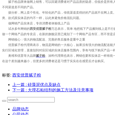
腻子粉品牌来做网上销售，可以回避消费者对产品品质的疑虑，但低价是所有人对
不同渠道卖不同的产品。
据分析，网上卖个性化、年轻化的产品，传统渠道卖得好的产品就不在网上卖。而
类、款式跟实体店的均不一样，以此来避免价格混乱问题。
做网销产品实体店，专供消费者体验线上产品
试水多年网销的
西安优普腻子粉
万总表示，简单 地把线下产品搬到线上是不
做一个网络产品的专卖店，在新的旗舰店里已规划了一个网络产品专区，而不管是
网销核心：强大的物流配送、完善的售后服务是重中之重
优普腻子粉代理商表示，物流是网销的一大核心，如果没有强大的物流配送能力，
实行区域化管理，直接划到对应区域的实体店服务范围内，享有与线下购买产品一
奥维和优普等大品牌
腻子粉
、涂料代理商也表示，网销也要和实体店一样有统
在这个差别越来越小，但更多的消费者还是习惯于实实在在感受后才会购买。
标签:
西安优普腻子粉
上一篇
: 硅藻泥优点及缺点
下一篇
: 大理石粘结剂的施工方法及注意事项
品牌动态
公司动态