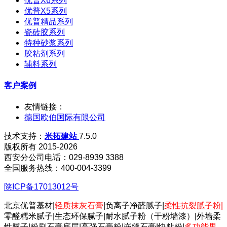
优普X6系列
优普X5系列
优普精品系列
瓷砖胶系列
特种砂浆系列
胶粘剂系列
辅料系列
客户案例
友情链接：
德国欧伯国际有限公司
技术支持：
米拓建站
7.5.0
版权所有 2015-2026
西安分公司电话：029-8939 3388
全国服务热线：400-004-3399
陕ICP备17013012号
北京优普基材|
轻质抹灰石膏
|负离子净醛腻子|
柔性抗裂腻子粉
|
零醛糯米腻子|生态环保腻子|耐水腻子粉（干粉墙漆）|外墙柔
性腻子|粉刷石膏底层|高强石膏粉|嵌缝石膏|快粘粉|
多功能界