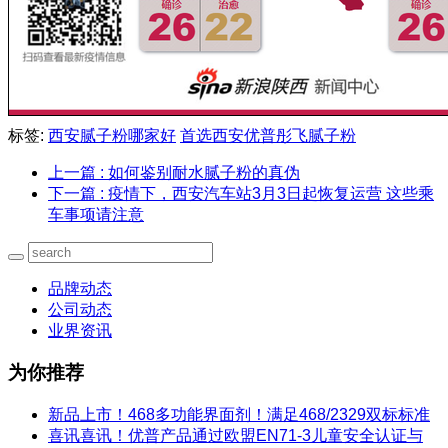
标签:
西安腻子粉哪家好
首选西安优普彤飞腻子粉
上一篇
: 如何鉴别耐水腻子粉的真伪
下一篇
: 疫情下，西安汽车站3月3日起恢复运营 这些乘
车事项请注意
品牌动态
公司动态
业界资讯
为你推荐
新品上市！468多功能界面剂！满足468/2329双标标准
喜讯喜讯！优普产品通过欧盟EN71-3儿童安全认证与