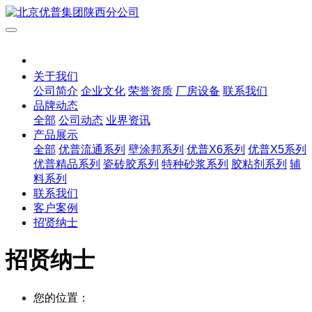
关于我们
公司简介
企业文化
荣誉资质
厂房设备
联系我们
品牌动态
全部
公司动态
业界资讯
产品展示
全部
优普流通系列
壁涂邦系列
优普X6系列
优普X5系列
优普精品系列
瓷砖胶系列
特种砂浆系列
胶粘剂系列
辅
料系列
联系我们
客户案例
招贤纳士
招贤纳士
您的位置：