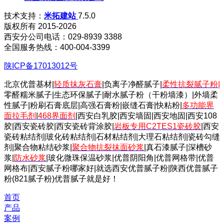
技术支持：
米拓建站
7.5.0
版权所有 2015-2026
西安分公司电话：029-8939 3388
全国服务热线：400-004-3399
陕ICP备17013012号
北京优普基材|
轻质抹灰石膏
|负离子净醛腻子|
柔性抗裂腻子粉
|
零醛糯米腻子|生态环保腻子|耐水腻子粉（干粉墙漆）|外墙柔
性腻子|粉刷石膏底层|高强石膏粉|嵌缝石膏|快粘粉|
多功能界
面拉毛剂
|
468界面剂
|西安白乳胶|西安墙固|西安地固|西安108
胶|西安瓷砖胶|西安瓷砖背涂胶|
岩板专用C2TES1瓷砖胶
|西安
瓷砖粘结剂|玻化砖粘结剂|石材粘结剂|大理石粘结剂|瓷砖勾缝
剂|聚合物粘结砂浆|
聚合物抗裂抹面砂浆
|真石漆腻子|深槽砂
浆|
防水砂浆
|玻化微珠保温砂浆|优普阴阳角|优普网格带|优普
网格布|西安腻子粉哪家好|就选西安优普腻子粉|陕西优普腻子
粉(821腻子粉)优普腻子就是好！
首页
产品
案例