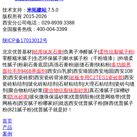
技术支持：
米拓建站
7.5.0
版权所有 2015-2026
西安分公司电话：029-8939 3388
全国服务热线：400-004-3399
陕ICP备17013012号
北京优普基材|
轻质抹灰石膏
|负离子净醛腻子|
柔性抗裂腻子粉
|
零醛糯米腻子|生态环保腻子|耐水腻子粉（干粉墙漆）|外墙柔
性腻子|粉刷石膏底层|高强石膏粉|嵌缝石膏|快粘粉|
多功能界
面拉毛剂
|
468界面剂
|西安白乳胶|西安墙固|西安地固|西安108
胶|西安瓷砖胶|西安瓷砖背涂胶|
岩板专用C2TES1瓷砖胶
|西安
瓷砖粘结剂|玻化砖粘结剂|石材粘结剂|大理石粘结剂|瓷砖勾缝
剂|聚合物粘结砂浆|
聚合物抗裂抹面砂浆
|真石漆腻子|深槽砂
浆|
防水砂浆
|玻化微珠保温砂浆|优普阴阳角|优普网格带|优普
网格布|西安腻子粉哪家好|就选西安优普腻子粉|陕西优普腻子
粉(821腻子粉)优普腻子就是好！
首页
产品
案例