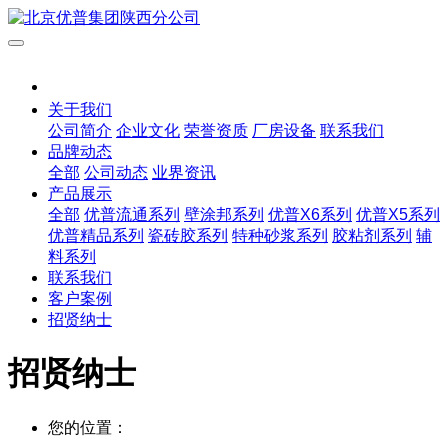
关于我们
公司简介
企业文化
荣誉资质
厂房设备
联系我们
品牌动态
全部
公司动态
业界资讯
产品展示
全部
优普流通系列
壁涂邦系列
优普X6系列
优普X5系列
优普精品系列
瓷砖胶系列
特种砂浆系列
胶粘剂系列
辅
料系列
联系我们
客户案例
招贤纳士
招贤纳士
您的位置：